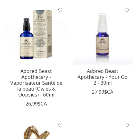
Adored Beast
Adored Beast
Apothecary -
Apothecary - Your Go
Vaporisateur Santé de
2 - 30ml
la peau (Owies &
27,99$CA
Oopsies) - 60ml
26,99$CA