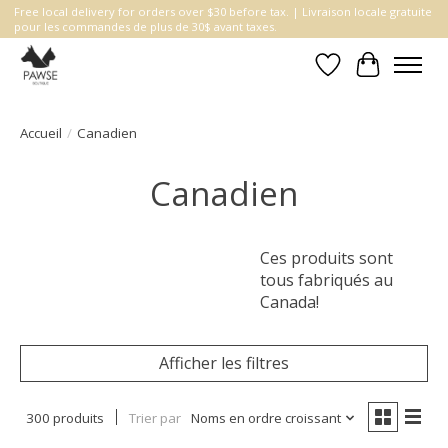
Free local delivery for orders over $30 before tax. | Livraison locale gratuite
pour les commandes de plus de 30$ avant taxes.
Liste de souhait
Panier
Accueil
/
Canadien
Canadien
Ces produits sont
tous fabriqués au
Canada!
Afficher les filtres
300 produits
Trier par
Noms en ordre croissant