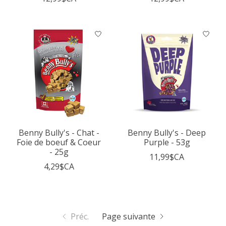
Benny Bully's - Chat -
Benny Bully's - Deep
Foie de boeuf & Coeur
Purple - 53g
- 25g
11,99$CA
4,29$CA
Préc.
Page suivante