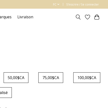
FC
S’inscrire / Se connecter
arques
Livraison
50,00$CA
75,00$CA
100,00$CA
lisé