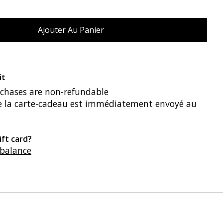
it
rchases are non-refundable
de la carte-cadeau est immédiatement envoyé au
ift card?
 balance