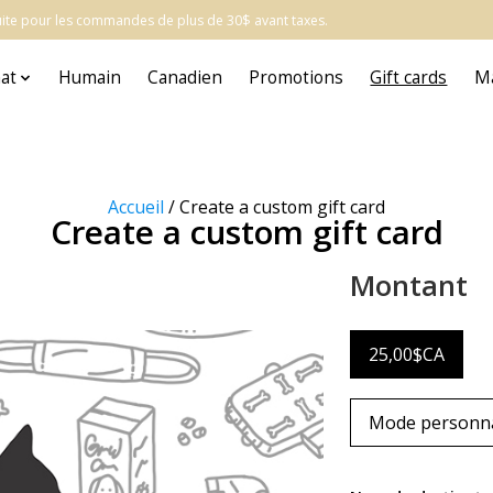
atuite pour les commandes de plus de 30$ avant taxes.
at
Humain
Canadien
Promotions
Gift cards
M
Accueil
/ Create a custom gift card
Create a custom gift card
Montant
25,00$CA
Mode personna