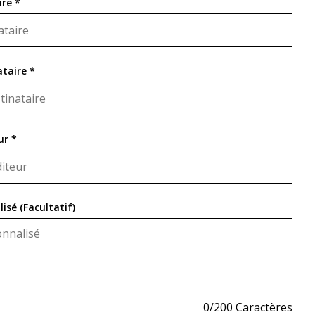
re *
ataire *
ur *
sé (Facultatif)
0
/200 Caractères