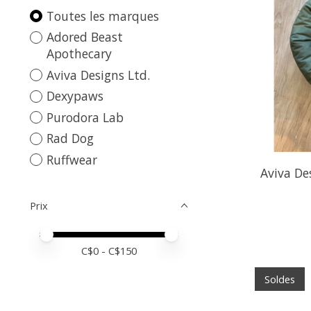
Toutes les marques
Adored Beast
Apothecary
Aviva Designs Ltd.
Dexypaws
Purodora Lab
Rad Dog
Ruffwear
Aviva De
Prix
Prix minimum
Price maximum value
C$
0
- C$
150
Soldes