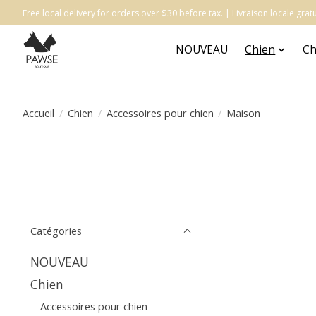
Free local delivery for orders over $30 before tax. | Livraison locale gr
NOUVEAU
Chien
Ch
Accueil
/
Chien
/
Accessoires pour chien
/
Maison
Catégories
NOUVEAU
Chien
Accessoires pour chien