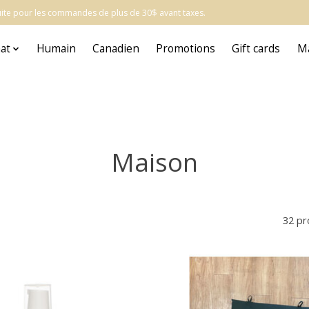
atuite pour les commandes de plus de 30$ avant taxes.
at
Humain
Canadien
Promotions
Gift cards
M
Maison
32 pr