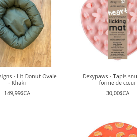
signs - Lit Donut Ovale
Dexypaws - Tapis snuf
- Khaki
forme de cœur
149,99$CA
30,00$CA