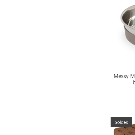
Messy Mu
b
Soldes