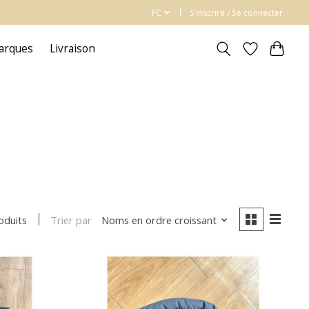
FC
S’inscrire / Se connecter
arques
Livraison
Trier par
Noms en ordre croissant
oduits