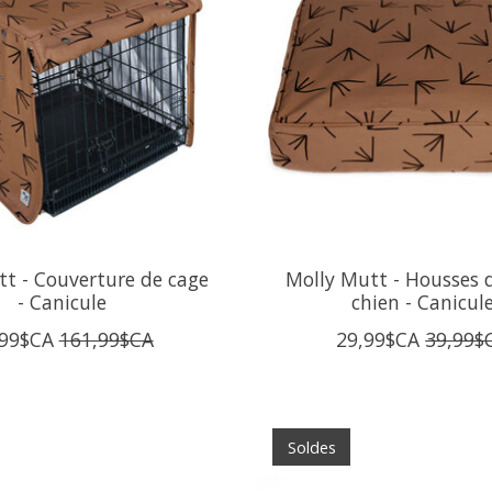
t - Couverture de cage
Molly Mutt - Housses d
- Canicule
chien - Canicul
,99$CA
161,99$CA
29,99$CA
39,99$
Soldes