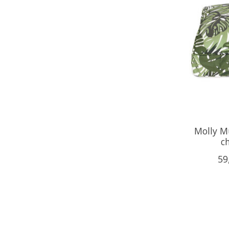
Molly Mu
ch
59