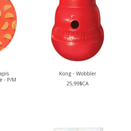
apis
Kong - Wobbler
e - P/M
25,99$CA