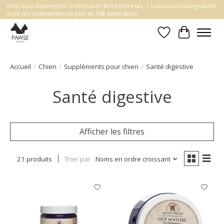
Free local delivery for orders over $30 before tax. | Livraison locale gratuite
pour les commandes de plus de 30$ avant taxes.
Liste de souhait
Panier
Accueil
/
Chien
/
Suppléments pour chien
/
Santé digestive
Santé digestive
Afficher les filtres
21 produits
Trier par
Noms en ordre croissant