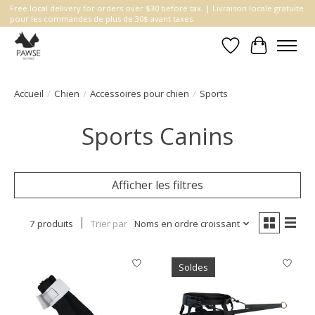
Free local delivery for orders over $30 before tax. | Livraison locale gratuite
pour les commandes de plus de 30$ avant taxes.
Liste de souhait
Panier
Accueil
/
Chien
/
Accessoires pour chien
/
Sports
Sports Canins
Afficher les filtres
7 produits
Trier par
Noms en ordre croissant
Soldes