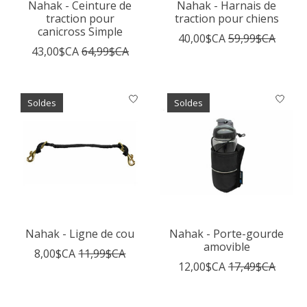
Nahak - Ceinture de
Nahak - Harnais de
traction pour
traction pour chiens
canicross Simple
40,00$CA
59,99$CA
43,00$CA
64,99$CA
Soldes
Soldes
Nahak - Ligne de cou
Nahak - Porte-gourde
amovible
8,00$CA
11,99$CA
12,00$CA
17,49$CA