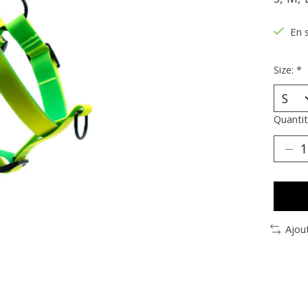
En 
Size:
*
Quantit
Ajou