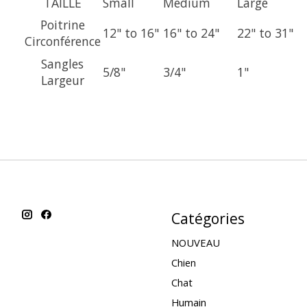
TAILLE
Small
Medium
Large
Poitrine
12" to 16"
16" to 24"
22" to 31"
Circonférence
Sangles
5/8"
3/4"
1"
Largeur
Catégories
NOUVEAU
Chien
Chat
Humain