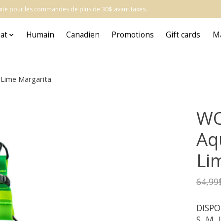
atuite pour les commandes de plus de 30$ avant taxes.
at
Humain
Canadien
Promotions
Gift cards
M
 Lime Margarita
WO
Aqu
Li
64,99
DISPO
S, M, 