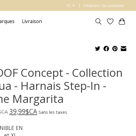
FC
S’inscrire / Se connecter
arques
Livraison
OF Concept - Collection
a - Harnais Step-In -
me Margarita
39,99$CA
$CA
Sans les taxes
NIBLE EN
L, et XL