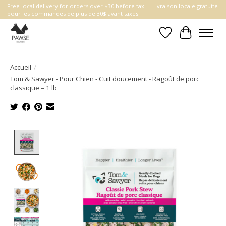
Free local delivery for orders over $30 before tax. | Livraison locale gratuite
pour les commandes de plus de 30$ avant taxes.
Liste de souhait
Panier
Accueil
/
Tom & Sawyer - Pour Chien - Cuit doucement - Ragoût de porc
classique – 1 lb
Product image slideshow Items