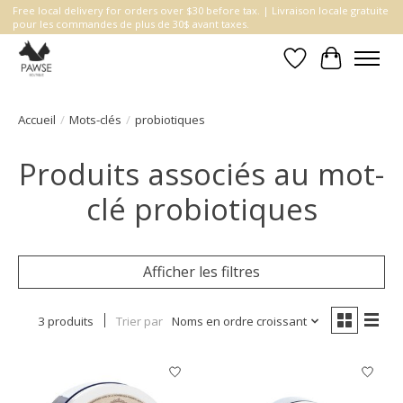
Free local delivery for orders over $30 before tax. | Livraison locale gratuite
pour les commandes de plus de 30$ avant taxes.
Liste de souhait
Panier
Accueil
/
Mots-clés
/
probiotiques
Produits associés au mot-
clé probiotiques
Afficher les filtres
3 produits
Trier par
Noms en ordre croissant