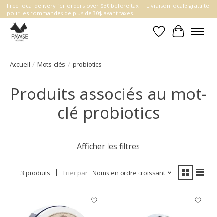
Free local delivery for orders over $30 before tax. | Livraison locale gratuite
pour les commandes de plus de 30$ avant taxes.
Liste de souhait
Panier
Accueil
/
Mots-clés
/
probiotics
Produits associés au mot-
clé probiotics
Afficher les filtres
3 produits
Trier par
Noms en ordre croissant