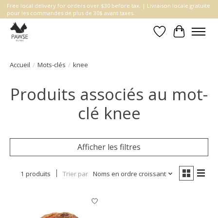
Free local delivery for orders over $30 before tax. | Livraison locale gratuite
pour les commandes de plus de 30$ avant taxes.
Liste de souhait
Panier
Accueil
/
Mots-clés
/
knee
Produits associés au mot-
clé knee
Afficher les filtres
1 produits
Trier par
Noms en ordre croissant