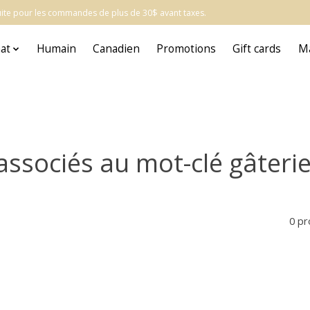
atuite pour les commandes de plus de 30$ avant taxes.
at
Humain
Canadien
Promotions
Gift cards
M
associés au mot-clé gâteri
0 pr