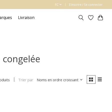
FC
S’inscrire / Se connecter
arques
Livraison
e congelée
Trier par
Noms en ordre croissant
oduits