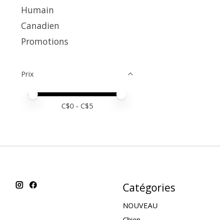
Humain
Canadien
Promotions
Prix
Prix minimum
Price maximum value
C$
0
- C$
5
Catégories
NOUVEAU
Chien