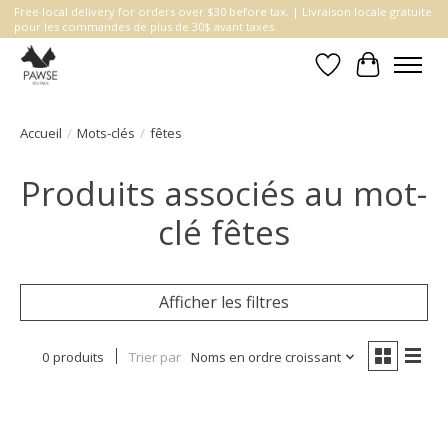
Free local delivery for orders over $30 before tax. | Livraison locale gratuite
pour les commandes de plus de 30$ avant taxes.
Liste de souhait
Panier
Accueil
/
Mots-clés
/
fêtes
Produits associés au mot-
clé fêtes
Afficher les filtres
0 produits
Trier par
Noms en ordre croissant