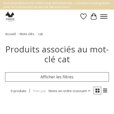
Free local delivery for orders over $30 before tax. | Livraison locale gratuite
pour les commandes de plus de 30$ avant taxes.
Liste de souhait
Panier
Accueil
/
Mots-clés
/
cat
Produits associés au mot-
clé cat
Afficher les filtres
0 produits
Trier par
Noms en ordre croissant