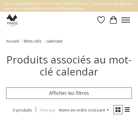
Free local delivery for orders over $30 before tax. | Livraison locale gratuite
pour les commandes de plus de 30$ avant taxes.
Liste de souhait
Panier
Accueil
/
Mots-clés
/
calendar
Produits associés au mot-
clé calendar
Afficher les filtres
0 produits
Trier par
Noms en ordre croissant