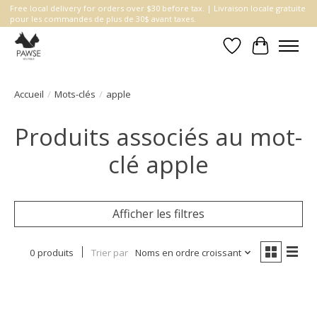
Free local delivery for orders over $30 before tax. | Livraison locale gratuite
pour les commandes de plus de 30$ avant taxes.
Liste de souhait
Panier
Accueil
/
Mots-clés
/
apple
Produits associés au mot-
clé apple
Afficher les filtres
0 produits
Trier par
Noms en ordre croissant