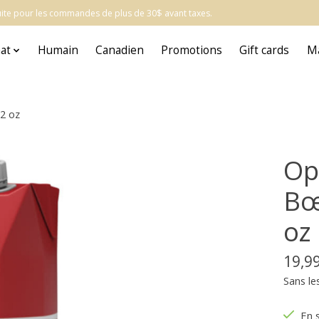
atuite pour les commandes de plus de 30$ avant taxes.
at
Humain
Canadien
Promotions
Gift cards
M
32 oz
Op
Bœ
oz
19,9
Sans le
En 