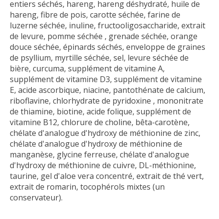
entiers séchés, hareng, hareng déshydraté, huile de
hareng, fibre de pois, carotte séchée, farine de
luzerne séchée, inuline, fructooligosaccharide, extrait
de levure, pomme séchée , grenade séchée, orange
douce séchée, épinards séchés, enveloppe de graines
de psyllium, myrtille séchée, sel, levure séchée de
bière, curcuma, supplément de vitamine A,
supplément de vitamine D3, supplément de vitamine
E, acide ascorbique, niacine, pantothénate de calcium,
riboflavine, chlorhydrate de pyridoxine , mononitrate
de thiamine, biotine, acide folique, supplément de
vitamine B12, chlorure de choline, bêta-carotène,
chélate d'analogue d'hydroxy de méthionine de zinc,
chélate d'analogue d'hydroxy de méthionine de
manganèse, glycine ferreuse, chélate d'analogue
d'hydroxy de méthionine de cuivre, DL-méthionine,
taurine, gel d'aloe vera concentré, extrait de thé vert,
extrait de romarin, tocophérols mixtes (un
conservateur).