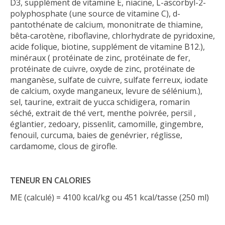
D3, supplément de vitamine E, niacine, L-ascorbyl-2-
polyphosphate (une source de vitamine C), d-
pantothénate de calcium, mononitrate de thiamine,
bêta-carotène, riboflavine, chlorhydrate de pyridoxine,
acide folique, biotine, supplément de vitamine B12.),
minéraux ( protéinate de zinc, protéinate de fer,
protéinate de cuivre, oxyde de zinc, protéinate de
manganèse, sulfate de cuivre, sulfate ferreux, iodate
de calcium, oxyde manganeux, levure de sélénium.),
sel, taurine, extrait de yucca schidigera, romarin
séché, extrait de thé vert, menthe poivrée, persil ,
églantier, zedoary, pissenlit, camomille, gingembre,
fenouil, curcuma, baies de genévrier, réglisse,
cardamome, clous de girofle.
TENEUR EN CALORIES
ME (calculé) = 4100 kcal/kg ou 451 kcal/tasse (250 ml)