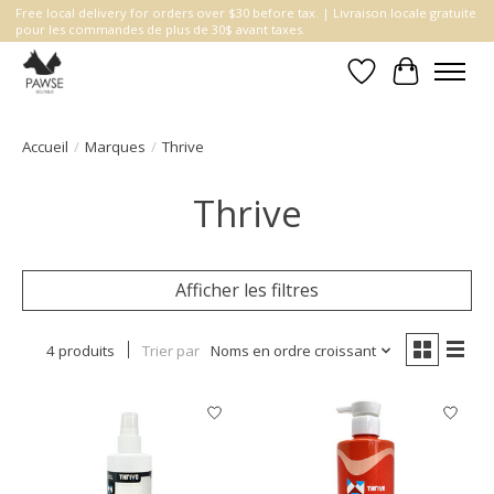
Free local delivery for orders over $30 before tax. | Livraison locale gratuite
pour les commandes de plus de 30$ avant taxes.
Liste de souhait
Panier
Accueil
/
Marques
/
Thrive
Thrive
Afficher les filtres
4 produits
Trier par
Noms en ordre croissant