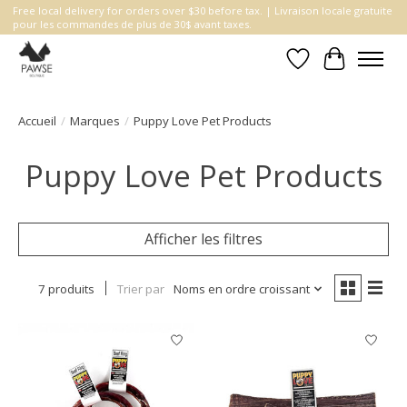
Free local delivery for orders over $30 before tax. | Livraison locale gratuite
pour les commandes de plus de 30$ avant taxes.
Liste de souhait
Panier
Accueil
/
Marques
/
Puppy Love Pet Products
Puppy Love Pet Products
Afficher les filtres
7 produits
Trier par
Noms en ordre croissant