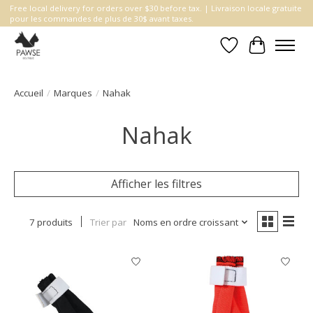
Free local delivery for orders over $30 before tax. | Livraison locale gratuite
pour les commandes de plus de 30$ avant taxes.
Liste de souhait
Panier
Accueil
/
Marques
/
Nahak
Nahak
Afficher les filtres
7 produits
Trier par
Noms en ordre croissant