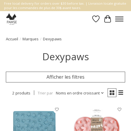
Free local delivery for orders over $30 before tax. | Livraison locale gratuite
pour les commandes de plus de 30$ avant taxes.
Liste de souhait
Panier
Accueil
/
Marques
/
Dexypaws
Dexypaws
Afficher les filtres
2 produits
Trier par
Noms en ordre croissant