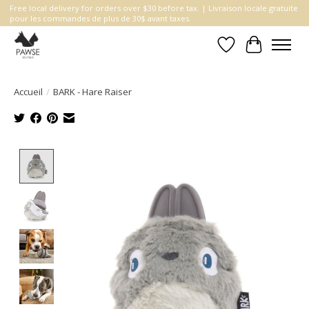
Free local delivery for orders over $30 before tax. | Livraison locale gratuite
pour les commandes de plus de 30$ avant taxes.
Liste de souhait
Panier
Accueil
/
BARK - Hare Raiser
Product image slideshow Items